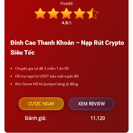
Five88
4.8
/5
Đỉnh Cao Thanh Khoản – Nạp Rút Crypto
Siêu Tốc
Chuyên gia Lô đề 3 miền 1 ăn 99
Hỗ trợ nạp/rút USDT bảo mật tuyệt đối
Kho Game Nổ hũ Jackpot hàng tỷ đồng
CƯỢC NGAY
XEM REVIEW
Đánh giá:
11,120