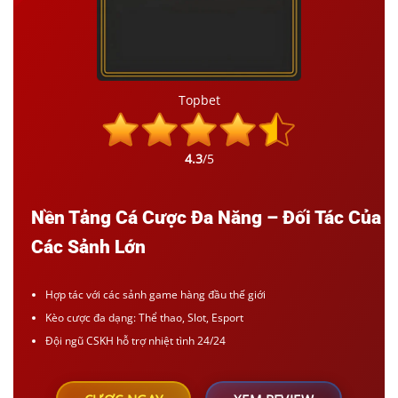
Topbet
4.3
/5
Nền Tảng Cá Cược Đa Năng – Đối Tác Của
Các Sảnh Lớn
Hợp tác với các sảnh game hàng đầu thế giới
Kèo cược đa dạng: Thể thao, Slot, Esport
Đội ngũ CSKH hỗ trợ nhiệt tình 24/24