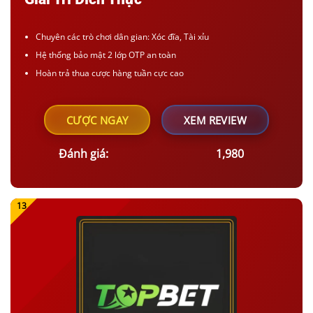
Chuyên các trò chơi dân gian: Xóc đĩa, Tài xỉu
Hệ thống bảo mật 2 lớp OTP an toàn
Hoàn trả thua cược hàng tuần cực cao
CƯỢC NGAY
XEM REVIEW
Đánh giá:
1,980