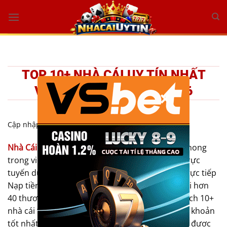
Bỏ
qua
nội
dung
TOP 10+ NHÀ CÁI UY TÍN NHẤT
VIỆT NAM & THẾ GIỚI 2026
×
Cập nhập mới nhất ngày 01/04/2026
Nhà Cái Uy Tín
() là chuyên trang độc lập, tiên phong
trong việc kiểm định và xếp hạng các sòng bài trực
tuyến dựa trên trải nghiệm thực tế. Chúng tôi trực tiếp
Nạp tiền thật – Cược thực tế – Rút tiền nhanh tại hơn
40 thương hiệu phổ biến nhất để lọc ra danh sách 10+
nhà cái “xanh chín”, bảo mật và có tốc độ thanh khoản
tốt nhất năm 2026. Mọi đường link truy cập đều được