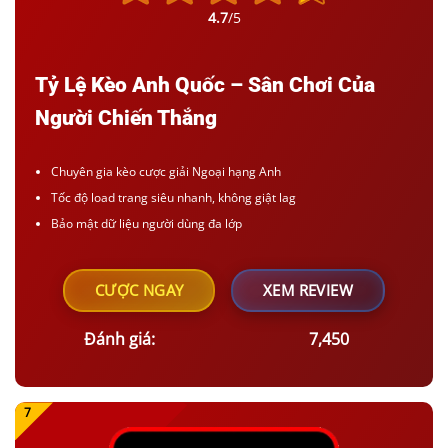
4.7
/5
Tỷ Lệ Kèo Anh Quốc – Sân Chơi Của
Người Chiến Thắng
Chuyên gia kèo cược giải Ngoại hạng Anh
Tốc độ load trang siêu nhanh, không giật lag
Bảo mật dữ liệu người dùng đa lớp
CƯỢC NGAY
XEM REVIEW
Đánh giá:
7,450