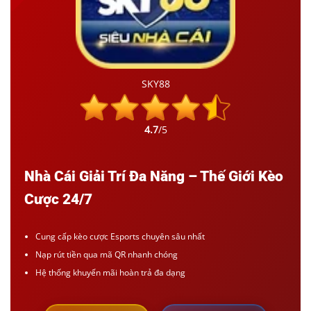
SKY88
4.7
/5
Nhà Cái Giải Trí Đa Năng – Thế Giới Kèo
Cược 24/7
Cung cấp kèo cược Esports chuyên sâu nhất
Nạp rút tiền qua mã QR nhanh chóng
Hệ thống khuyến mãi hoàn trả đa dạng