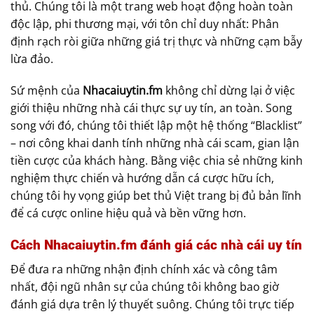
thủ. Chúng tôi là một trang web hoạt động hoàn toàn
độc lập, phi thương mại, với tôn chỉ duy nhất: Phân
định rạch ròi giữa những giá trị thực và những cạm bẫy
lừa đảo.
Sứ mệnh của
Nhacaiuytin.fm
không chỉ dừng lại ở việc
giới thiệu những nhà cái thực sự uy tín, an toàn. Song
song với đó, chúng tôi thiết lập một hệ thống “Blacklist”
– nơi công khai danh tính những nhà cái scam, gian lận
tiền cược của khách hàng. Bằng việc chia sẻ những kinh
nghiệm thực chiến và hướng dẫn cá cược hữu ích,
chúng tôi hy vọng giúp bet thủ Việt trang bị đủ bản lĩnh
để cá cược online hiệu quả và bền vững hơn.
Cách Nhacaiuytin.fm đánh giá các nhà cái uy tín
Để đưa ra những nhận định chính xác và công tâm
nhất, đội ngũ nhân sự của chúng tôi không bao giờ
đánh giá dựa trên lý thuyết suông. Chúng tôi trực tiếp