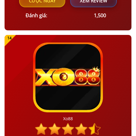
CƯỢC NGAY
XEM REVIEW
Đánh giá:
1,500
Xo88