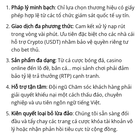
Pháp lý minh bạch
: Chỉ lựa chọn thương hiệu có giấy
phép hợp lệ từ các tổ chức giám sát quốc tế uy tín.
Giao dịch đa phương thức
: Cam kết xử lý nạp rút
trong vòng vài phút. Ưu tiên đặc biệt cho các nhà cái
hỗ trợ Crypto (USDT) nhằm bảo vệ quyền riêng tư
cho bet thủ.
Sản phẩm đa dạng
: Từ cá cược bóng đá, casino
online đến lô đề, bắn cá… mọi sảnh chơi phải đảm
bảo tỷ lệ trả thưởng (RTP) cạnh tranh.
Hỗ trợ tận tâm
: Đội ngũ Chăm sóc khách hàng phải
giải quyết khiếu nại một cách thấu đáo, chuyên
nghiệp và ưu tiên ngôn ngữ tiếng Việt.
Kiên quyết loại bỏ lừa đảo
: Chúng tôi sẵn sàng đối
đầu và tẩy chay các trang cá cược khóa tài khoản vô
lý hoặc nhận phản hồi tiêu cực từ cộng đồng.