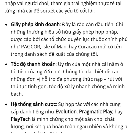
nhập vai người chơi, tham gia trải nghiệm thực tế tại
từng nhà cái để soi xét các yếu tố cốt lõi:
Giấy phép kinh doanh
: Đây là rào cản đầu tiên. Chỉ
những thương hiệu sở hữu giấy phép hợp pháp,
được cấp bởi các tổ chức quyền lực thuộc chính phủ
như PAGCOR, Isle of Man, hay Curacao mới có tên
trong danh sách đề xuất của chúng tôi.
Tốc độ thanh khoản
: Uy tín của một nhà cái nằm ở
túi tiền của người chơi. Chúng tôi đặc biệt đề cao
những đơn vị hỗ trợ đa phương thức nạp – rút với
thủ tục tinh gọn, tốc độ xử lý nhanh chóng và minh
bạch.
Hệ thống sảnh cược
: Sự hợp tác với các nhà cung
cấp danh tiếng như
Evolution
,
Pragmatic Play
, hay
PlayTech
là minh chứng cho một sân chơi chất
lượng, nơi kết quả hoàn toàn ngẫu nhiên và không bị