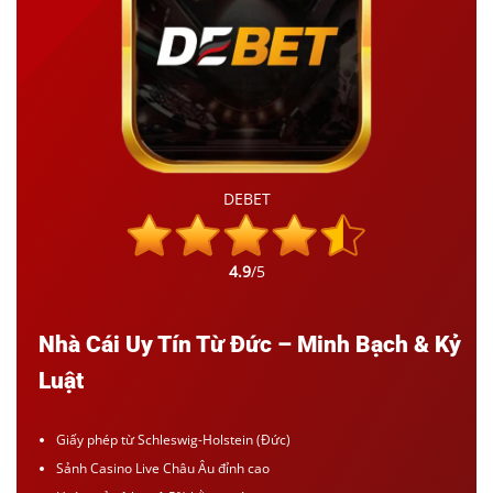
DEBET
4.9
/5
Nhà Cái Uy Tín Từ Đức – Minh Bạch & Kỷ
Luật
Giấy phép từ Schleswig-Holstein (Đức)
Sảnh Casino Live Châu Âu đỉnh cao