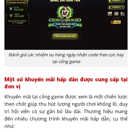
Đánh giá các nhiệm vụ hàng ngày nhận code free cực hay
tại cổng game
Một số khuyến mãi hấp dẫn được cung cấp tại
đơn vị
Khuyến mãi tại cổng game được xem là một chiến lược
then chốt giúp thu hút lượng người chơi khổng lồ, duy
trì hội viên có sự gắn bó lâu dài. Thương hiệu mang
đến nhiều chương trình khuyến mãi hấp dẫn, cụ thể
như: