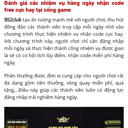
Đánh giá các nhiệm vụ hàng ngày nhận code
free cực hay tại cổng game
B52club
tạo ấn tượng mạnh mẽ với người chơi, thu hút
đông đảo các thành viên truy cập mỗi ngày nhờ vào
chương trình thực hiện nhiệm vụ nhận code cực hay.
Với chương trình này, người chơi chỉ cần đăng nhập
mỗi ngày và thực hiện thành công nhiệm vụ được giao
là sẽ có cơ hội tích lũy điểm, nhận code miễn phí hàng
ngày.
Phần thưởng được đơn vị cung cấp cho người chơi rất
đa dạng gồm tiền thưởng, vòng quay miễn phí, quà
tặng,…Điều này giúp các thành viên luôn có động lực
đăng nhập trải nghiệm hàng ngày.