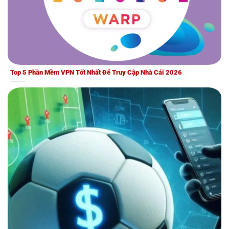
Top 5 Phần Mềm VPN Tốt Nhất Để Truy Cập Nhà Cái 2026