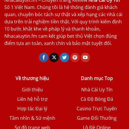
Số 1 Việt Nam. Chúng tôi là hệ thống đánh giá khách
quan, chuyên bóc tách sự thật và xếp hạng các nhà cái
dựa trên trải nghiệm tiền thật. Với quy trình kiểm định
10 bước khắt khe về pháp lý và thanh khoản,
Nhacaiuytin.fm cam kết giúp bet thủ Việt chọn đúng
điểm tựa an toàn, xanh chín và bảo mật tuyệt đối.
Về thương hiệu
Danh mục Top
Giới thiệu
Nhà Cái Uy Tín
Liên hệ hỗ trợ
Cá Độ Bóng Đá
Hợp tác Đại lý
Casino Trực Tuyến
Tầm nhìn & Sứ mệnh
Game Đổi Thưởng
Sơ đồ trang web
Lô Đề Online