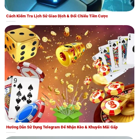
Cách Kiểm Tra Lịch Sử Giao Dịch & Đối Chiếu Tiền Cược
Hướng Dẫn Sử Dụng Telegram Để Nhận Kèo & Khuyến Mãi Gấp