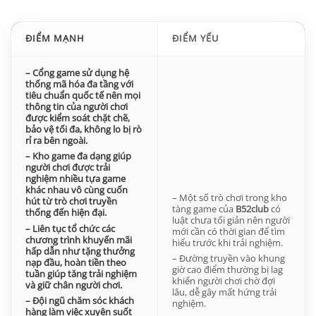
ĐIỂM MẠNH
ĐIỂM YẾU
– Cổng game sử dụng hệ
thống mã hóa đa tầng với
tiêu chuẩn quốc tế nên mọi
thông tin của người chơi
được kiểm soát chặt chẽ,
bảo vệ tối đa, không lo bị rò
rỉ ra bên ngoài.
– Kho game đa dạng giúp
người chơi được trải
nghiệm nhiều tựa game
khác nhau vô cùng cuốn
– Một số trò chơi trong kho
hút từ trò chơi truyền
tàng game của
B52club
có
thống đến hiện đại.
luật chưa tối giản nên người
– Liên tục tổ chức các
mới cần có thời gian để tìm
chương trình khuyến mãi
hiểu trước khi trải nghiệm.
hấp dẫn như tặng thưởng
– Đường truyền vào khung
nạp đầu, hoàn tiền theo
giờ cao điểm thường bị lag
tuần giúp tăng trải nghiệm
khiến người chơi chờ đợi
và giữ chân người chơi.
lâu, dễ gây mất hứng trải
– Đội ngũ chăm sóc khách
nghiệm.
hàng làm việc xuyên suốt