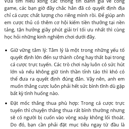
Vừa tìm hiểu xong các thông tin đánh giá về cổng
game, các bạn giờ đây chắc hẳn đã có quyết định địa
chỉ cá cược chất lượng cho riêng mình rồi. Để giúp anh
em cược thủ có thêm cơ hội kiếm tiền thưởng tại nền
tảng, tận hưởng giây phút giải trí tối ưu nhất thì cùng
học hỏi những kinh nghiệm chơi dưới đây.
Giữ vững tâm lý: Tâm lý là một trong những yếu tố
quyết định lớn đến sự thành công hay thất bại trong
cá cược trực tuyến. Các trò chơi này luôn có sức hút
lớn và nếu không giữ tinh thần tỉnh táo thì khó có
thể đưa ra quyết định đúng đắn. Vậy nên, anh em
muốn thắng cược luôn phải hết sức bình tĩnh dù gặp
bất kỳ tình huống nào.
Đặt mốc thắng thua phù hợp: Trong cá cược trực
tuyến thì chuyện thắng thua rất bình thường nhưng
sẽ có người bị cuốn vào vòng xoáy không lối thoát.
Do đó, bạn cần phải đặt mục tiêu ngay từ đầu là