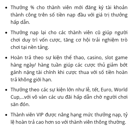
Thưởng % cho thành viên mới đăng ký tài khoản
thành công trên số tiền nạp đầu với giá trị thưởng
hấp dẫn.
Thưởng nạp lại cho các thành viên cũ giúp người
chơi duy trì vốn cược, tăng cơ hội trải nghiệm trò
chơi tại nền tảng.
Hoàn trả theo sự kiện thể thao, casino, slot game
hàng ngày/ hàng tuần giúp các cược thủ giảm bớt
gánh nặng tài chính khi cược thua với số tiền hoàn
trả không giới hạn.
Thưởng theo các sự kiện lớn như lễ, tết, Euro, World
Cup,…với vô vàn các ưu đãi hấp dẫn chờ người chơi
săn đón.
Thành viên VIP được nâng hạng mức thưởng nạp, tỷ
lệ hoàn trả cao hơn so với thành viên thông thường.