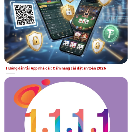
Hướng dẫn tải App nhà cái: Cẩm nang cài đặt an toàn 2026