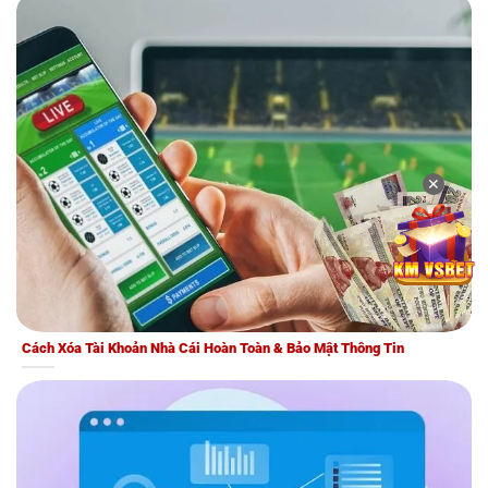
✕
Cách Xóa Tài Khoản Nhà Cái Hoàn Toàn & Bảo Mật Thông Tin