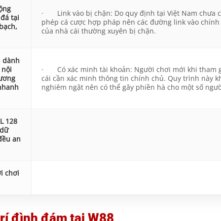
động
· Link vào bị chặn: Do quy định tại Việt Nam chưa 
đá tại
phép cá cược hợp pháp nên các đường link vào chính
 bạch,
của nhà cái thường xuyên bị chặn.
n dành
 nội
· Có xác minh tài khoản: Người chơi mới khi tham 
hương
cái cần xác minh thông tin chính chủ. Quy trình này k
 nhanh
nghiêm ngặt nên có thể gây phiền hà cho một số ngườ
L 128
 dữ
 đều an
i chơi
trí đình đám tại W88