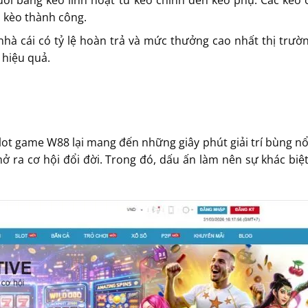
 kèo thành công.
hà cái có tỷ lệ hoàn trả và mức thưởng cao nhất thị trườ
 hiệu quả.
slot game W88 lại mang đến những giây phút giải trí bùng nổ
ở ra cơ hội đổi đời. Trong đó, dấu ấn làm nên sự khác biệt