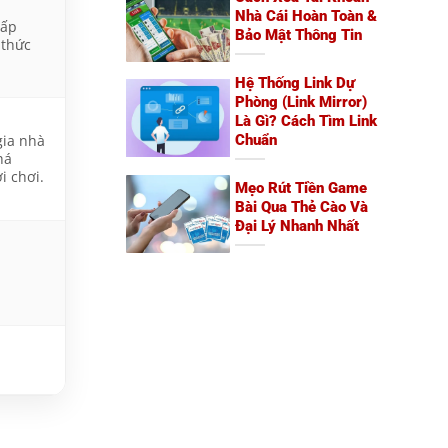
Nhà Cái Hoàn Toàn &
cấp
Bảo Mật Thông Tin
 thức
Hệ Thống Link Dự
Phòng (Link Mirror)
Là Gì? Cách Tìm Link
Chuẩn
gia nhà
há
i chơi.
Mẹo Rút Tiền Game
Bài Qua Thẻ Cào Và
Đại Lý Nhanh Nhất