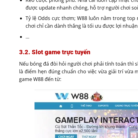
được update nhanh chóng, hỗ trợ người chơi soi
Tỷ lệ Odds cực thơm; W88 luôn nằm trong top n
chơi chỉ cần dành thắng là tối ưu được lợi nhuận
…
3.2. Slot game trực tuyến
Nếu bóng đá đòi hỏi người chơi phải tính toán thì 
là điểm hẹn đúng chuẩn cho việc vừa giải trí vừa m
game W88 đến từ: