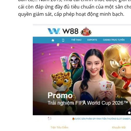
cái còn đáp ứng đầy đủ tiêu chuẩn của một sân chơ
quyền giám sát, cấp phép hoạt động minh bạch.