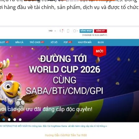
i hàng đầu về tài chính, sản phẩm, dịch vụ và được tổ chứ