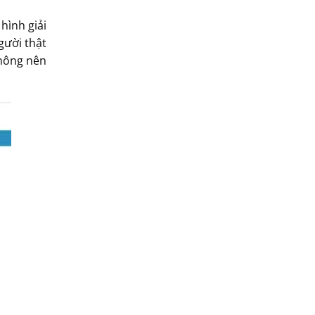
hình giải
gười thật
không nên