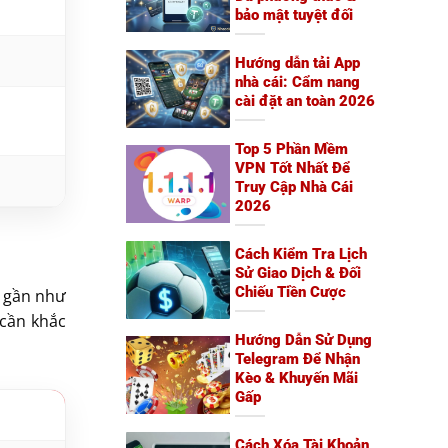
bảo mật tuyệt đối
Hướng dẫn tải App
nhà cái: Cẩm nang
cài đặt an toàn 2026
n
Top 5 Phần Mềm
VPN Tốt Nhất Để
Truy Cập Nhà Cái
2026
Cách Kiểm Tra Lịch
Sử Giao Dịch & Đối
Chiếu Tiền Cược
c gần như
 cần khắc
Hướng Dẫn Sử Dụng
Telegram Để Nhận
Kèo & Khuyến Mãi
Gấp
Cách Xóa Tài Khoản