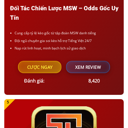
Đối Tác Chiến Lược MSW – Odds Gốc Uy
Tín
Cung cấp tỷ lệ kèo gốc từ tập đoàn MSW danh tiếng
Đội ngũ chuyên gia soi kèo hỗ trợ Tiếng Việt 24/7
Nạp rút linh hoạt, minh bạch lịch sử giao dịch
CƯỢC NGAY
XEM REVIEW
Đánh giá:
8,420