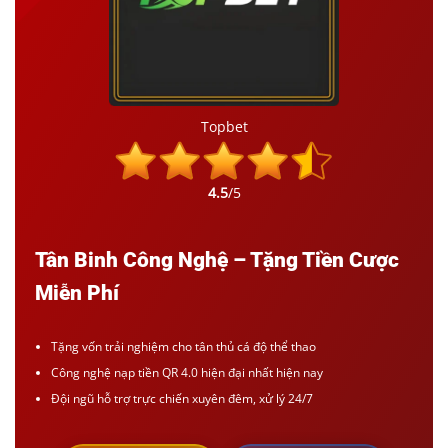
Topbet
4.5
/5
Tân Binh Công Nghệ – Tặng Tiền Cược
Miễn Phí
Tặng vốn trải nghiệm cho tân thủ cá độ thể thao
Công nghệ nạp tiền QR 4.0 hiện đại nhất hiện nay
Đội ngũ hỗ trợ trực chiến xuyên đêm, xử lý 24/7