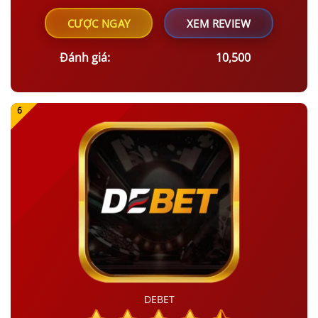
CƯỢC NGAY
XEM REVIEW
Đánh giá:
10,500
DEBET