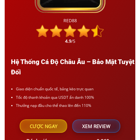
RED88
4.9
/5
Hệ Thống Cá Độ Châu Âu – Bảo Mật Tuyệt
Đối
Giao diện chuẩn quốc tế, bảng kèo trực quan
Tốc độ thanh khoản qua USDT ẩn danh 100%
Thưởng nạp đầu cho thể thao lên đến 110%
CƯỢC NGAY
XEM REVIEW