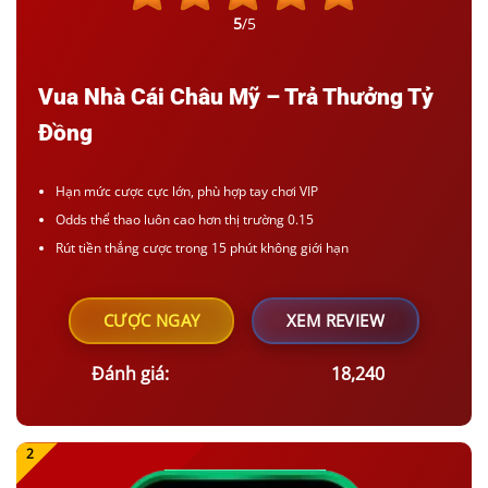
5
/5
Vua Nhà Cái Châu Mỹ – Trả Thưởng Tỷ
Đồng
Hạn mức cược cực lớn, phù hợp tay chơi VIP
Odds thể thao luôn cao hơn thị trường 0.15
Rút tiền thắng cược trong 15 phút không giới hạn
CƯỢC NGAY
XEM REVIEW
Đánh giá:
18,240