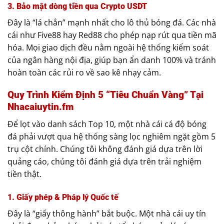
3. Bảo mật dòng tiền qua Crypto USDT
Đây là “lá chắn” mạnh nhất cho lô thủ bóng đá. Các nhà
cái như Five88 hay Red88 cho phép nạp rút qua tiền mã
hóa. Mọi giao dịch đều nằm ngoài hệ thống kiểm soát
của ngân hàng nội địa, giúp bạn ẩn danh 100% và tránh
hoàn toàn các rủi ro về sao kê nhạy cảm.
Quy Trình Kiểm Định 5 “Tiêu Chuẩn Vàng” Tại
Nhacaiuytin.fm
Để lọt vào danh sách Top 10, một nhà cái cá độ bóng
đá phải vượt qua hệ thống sàng lọc nghiêm ngặt gồm 5
trụ cột chính. Chúng tôi không đánh giá dựa trên lời
quảng cáo, chúng tôi đánh giá dựa trên trải nghiệm
tiền thật.
1. Giấy phép & Pháp lý Quốc tế
Đây là “giấy thông hành” bắt buộc. Một nhà cái uy tín