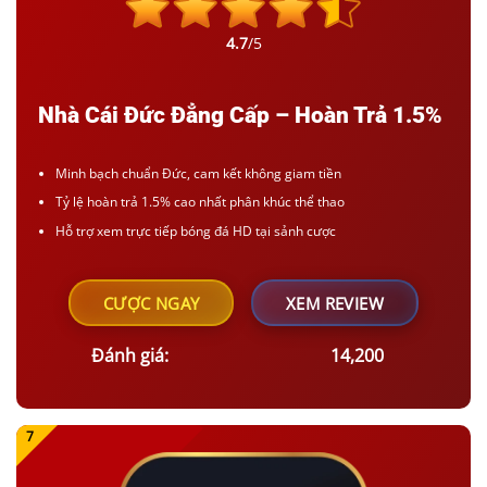
4.7
/5
Nhà Cái Đức Đẳng Cấp – Hoàn Trả 1.5%
Minh bạch chuẩn Đức, cam kết không giam tiền
Tỷ lệ hoàn trả 1.5% cao nhất phân khúc thể thao
Hỗ trợ xem trực tiếp bóng đá HD tại sảnh cược
CƯỢC NGAY
XEM REVIEW
Đánh giá:
14,200