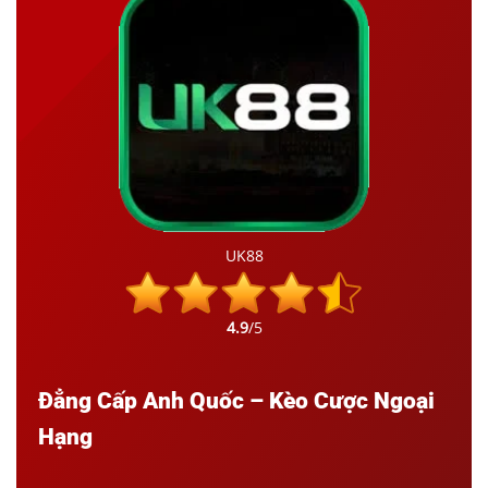
UK88
4.9
/5
Đẳng Cấp Anh Quốc – Kèo Cược Ngoại
Hạng