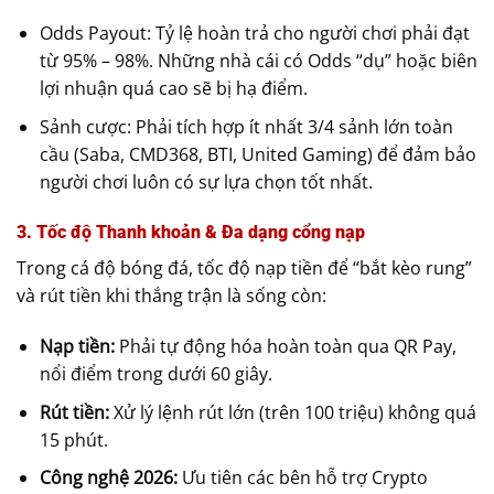
Odds Payout: Tỷ lệ hoàn trả cho người chơi phải đạt
từ 95% – 98%. Những nhà cái có Odds “dụ” hoặc biên
lợi nhuận quá cao sẽ bị hạ điểm.
Sảnh cược: Phải tích hợp ít nhất 3/4 sảnh lớn toàn
cầu (Saba, CMD368, BTI, United Gaming) để đảm bảo
người chơi luôn có sự lựa chọn tốt nhất.
3. Tốc độ Thanh khoản & Đa dạng cổng nạp
Trong cá độ bóng đá, tốc độ nạp tiền để “bắt kèo rung”
và rút tiền khi thắng trận là sống còn:
Nạp tiền:
Phải tự động hóa hoàn toàn qua QR Pay,
nổi điểm trong dưới 60 giây.
Rút tiền:
Xử lý lệnh rút lớn (trên 100 triệu) không quá
15 phút.
Công nghệ 2026:
Ưu tiên các bên hỗ trợ Crypto