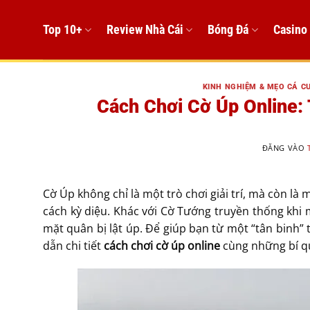
Bỏ
qua
Top 10+
Review Nhà Cái
Bóng Đá
Casino
nội
dung
KINH NGHIỆM & MẸO CÁ CƯ
Cách Chơi Cờ Úp Online:
ĐĂNG VÀO
Cờ Úp không chỉ là một trò chơi giải trí, mà còn là
cách kỳ diệu. Khác với Cờ Tướng truyền thống khi
mặt quân bị lật úp. Để giúp bạn từ một “tân binh” 
dẫn chi tiết
cách chơi cờ úp online
cùng những bí qu