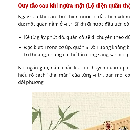
Quy tắc sau khi ngửa mặt (Lộ diện quân thậ
Ngay sau khi bạn thực hiện nước đi đầu tiên với m
dụ: một quân nằm ở vị trí Sĩ khi đi nước đầu tiên có 
Kể từ giây phút đó, quân cờ sẽ di chuyển theo đú
Đặc biệt: Trong cờ úp, quân Sĩ và Tượng không b
trí thoáng, chúng có thể tấn công sang sân đối
Nói ngắn gọn, nắm chắc luật di chuyển quân úp ch
hiểu rõ cách “khai màn” của từng vị trí, bạn mới c
đối phương.