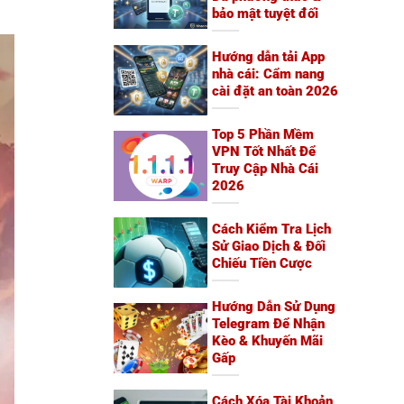
bảo mật tuyệt đối
Hướng dẫn tải App
nhà cái: Cẩm nang
cài đặt an toàn 2026
Top 5 Phần Mềm
VPN Tốt Nhất Để
Truy Cập Nhà Cái
2026
Cách Kiểm Tra Lịch
Sử Giao Dịch & Đối
Chiếu Tiền Cược
Hướng Dẫn Sử Dụng
Telegram Để Nhận
Kèo & Khuyến Mãi
Gấp
Cách Xóa Tài Khoản