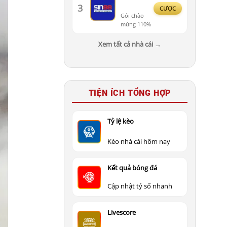
3
CƯỢC
Gói chào
mừng 110%
Xem tất cả nhà cái →
TIỆN ÍCH TỔNG HỢP
Tỷ lệ kèo
Kèo nhà cái hôm nay
Kết quả bóng đá
Cập nhật tỷ số nhanh
Livescore