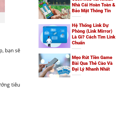
Nhà Cái Hoàn Toàn &
Bảo Mật Thông Tin
Hệ Thống Link Dự
Phòng (Link Mirror)
Là Gì? Cách Tìm Link
Chuẩn
p, bạn sẽ
Mẹo Rút Tiền Game
Bài Qua Thẻ Cào Và
Đại Lý Nhanh Nhất
ướng tiêu