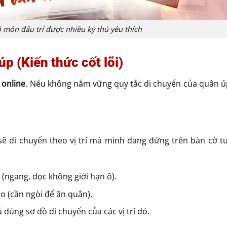
 môn đấu trí được nhiều kỳ thủ yêu thích
úp (Kiến thức cốt lõi)
 online
. Nếu không nắm vững quy tắc di chuyển của quân ú
sẽ di chuyển theo vị trí mà mình đang đứng trên bàn cờ t
e (ngang, dọc không giới hạn ô).
áo (cần ngòi để ăn quân).
 đúng sơ đồ di chuyển của các vị trí đó.