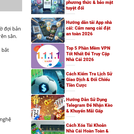
phương thức & bảo mật
tuyệt đối
Hướng dẫn tải App nhà
cái: Cẩm nang cài đặt
hờ đợi bản
an toàn 2026
rên sân.
Top 5 Phần Mềm VPN
 bắt
Tốt Nhất Để Truy Cập
Nhà Cái 2026
Cách Kiểm Tra Lịch Sử
Giao Dịch & Đối Chiếu
Tiền Cược
Hướng Dẫn Sử Dụng
Telegram Để Nhận Kèo
& Khuyến Mãi Gấp
 nghệ
Cách Xóa Tài Khoản
Nhà Cái Hoàn Toàn &