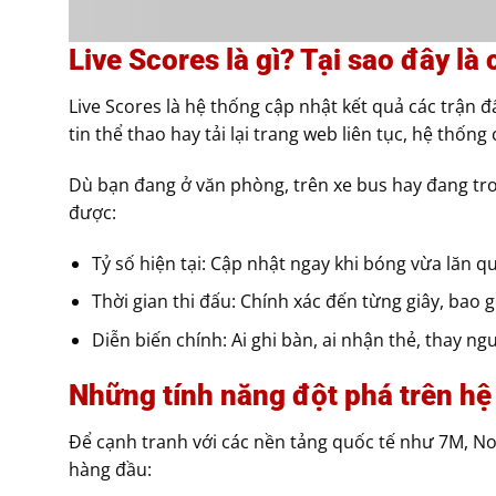
Live Scores là gì? Tại sao đây là
Live Scores là hệ thống cập nhật kết quả các trận đ
tin thể thao hay tải lại trang web liên tục, hệ thốn
Dù bạn đang ở văn phòng, trên xe bus hay đang tro
được:
Tỷ số hiện tại: Cập nhật ngay khi bóng vừa lăn qu
Thời gian thi đấu: Chính xác đến từng giây, bao g
Diễn biến chính: Ai ghi bàn, ai nhận thẻ, thay n
Những tính năng đột phá trên hệ
Để cạnh tranh với các nền tảng quốc tế như 7M, N
hàng đầu: