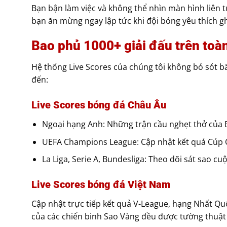
Bạn bận làm việc và không thể nhìn màn hình liên t
bạn ăn mừng ngay lập tức khi đội bóng yêu thích gh
Bao phủ 1000+ giải đấu trên toà
Hệ thống Live Scores của chúng tôi không bỏ sót bất
đến:
Live Scores bóng đá Châu Âu
Ngoại hạng Anh: Những trận cầu nghẹt thở của B
UEFA Champions League: Cập nhật kết quả Cúp C
La Liga, Serie A, Bundesliga: Theo dõi sát sao cu
Live Scores bóng đá Việt Nam
Cập nhật trực tiếp kết quả V-League, hạng Nhất Quố
của các chiến binh Sao Vàng đều được tường thuật ch