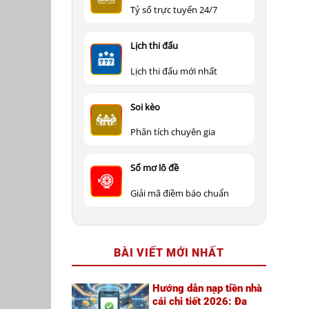
Tỷ số trực tuyến 24/7
Lịch thi đấu
Lịch thi đấu mới nhất
Soi kèo
Phân tích chuyên gia
Số mơ lô đề
Giải mã điềm báo chuẩn
BÀI VIẾT MỚI NHẤT
Hướng dẫn nạp tiền nhà
cái chi tiết 2026: Đa