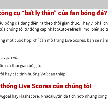
 công cụ “bất ly thân” của fan bóng đá?
ấu bóng đá đang diễn ra theo thời gian thực. Thay vì phải c
g của chúng tôi tự động cập nhật (Auto-refresh) mọi biến số t
ng một cuộc họp, chỉ cần mở trang Live Scores, bạn sẽ nắm
a vạch vôi.
ồm cả thời gian bù giờ.
gười hay các tình huống VAR can thiệp.
 thống Live Scores của chúng tôi
owgoal hay Flashscore, Nhacaiuytin đã tích hợp những công