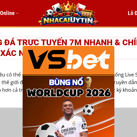
 Online
Lô 
G ĐÁ TRỰC TUYẾN 7M NHANH & CH
XÁC NHẤT
×
 đều có thể mang đến một bước ngoặt lịch sử. Hệ thống Live 
 thế giới đến ngay trước mắt bạn. Với công nghệ truyền dẫn
nh hơn cả truyền hình cáp, giúp bạn không bỏ lỡ bất kỳ khoả