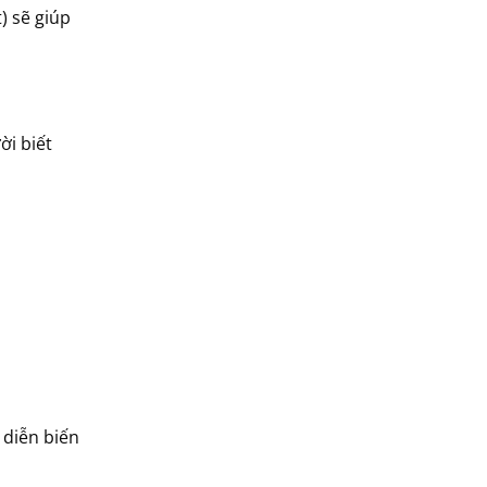
) sẽ giúp
ời biết
 diễn biến