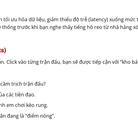
 tối ưu hóa dữ liệu, giảm thiểu độ trễ (latency) xuống mức
ệ thống trước khi bạn nghe thấy tiếng hò reo từ nhà hàng 
ts)
n. Click vào từng trận đấu, bạn sẽ được tiếp cận với “kho b
 cầm trịch trận đấu?
ủa các tiền đạo.
nh em chơi kèo rung.
ân đang là “điểm nóng”.