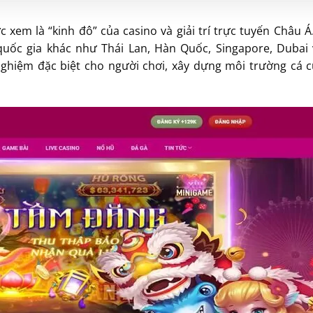
c xem là “kinh đô” của casino và giải trí trực tuyến Châu 
ốc gia khác như Thái Lan, Hàn Quốc, Singapore, Dubai v
nghiệm đặc biệt cho người chơi, xây dựng môi trường cá 