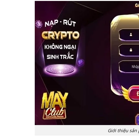
Giới thiệu sản