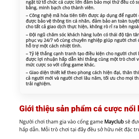
ngặt từ tổ chức cá cược lớn đảm bảo mọi thứ đều có s
bằng, minh bạch cho thành viên.
– Công nghệ mã hóa tiên tiến được áp dụng để người 
được bảo vệ thông tin cá nhân, đảm bảo an toàn tuyệt
cho tất cả giao dịch thực hiện, không rò rỉ ra bên ngoà
– Đội ngũ chăm sóc khách hàng luôn có thái độ tận tâ
phục vụ 24/7 vô cùng chuyên nghiệp giúp người chơi
hỗ trợ một cách nhiệt tình.
– Tỷ lệ thắng cạnh tranh tạo điều kiện cho người chơi
được lợi nhuận hấp dẫn khi thắng cùng một trò chơi v
mức cược so với cổng game khác.
– Giao diện thiết kế theo phong cách hiện đại, thân th
cả người mới và người chơi lâu năm, tối ưu cho mọi thi
trải nghiệm.
Giới thiệu sản phẩm cá cược nổi 
Người chơi tham gia vào cổng game
Mayclub
sẽ đượ
hấp dẫn. Mỗi trò chơi tại đây đều sở hữu nét đặc tr