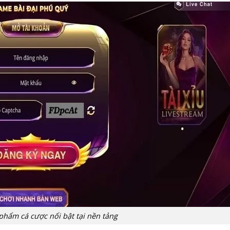
 phẩm cá cược nổi bật tại nền tảng