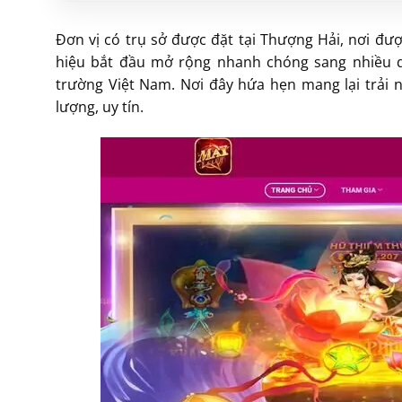
Đơn vị có trụ sở được đặt tại Thượng Hải, nơi đượ
hiệu bắt đầu mở rộng nhanh chóng sang nhiều qu
trường Việt Nam. Nơi đây hứa hẹn mang lại trải 
lượng, uy tín.