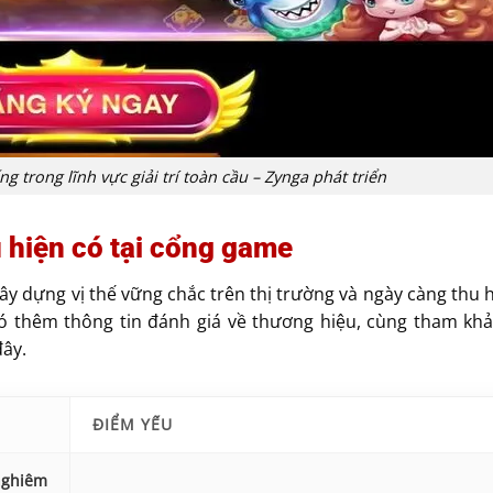
 trong lĩnh vực giải trí toàn cầu – Zynga phát triển
 hiện có tại cổng game
y dựng vị thế vững chắc trên thị trường và ngày càng thu 
có thêm thông tin đánh giá về thương hiệu, cùng tham kh
ây.
ĐIỂM YẾU
nghiêm