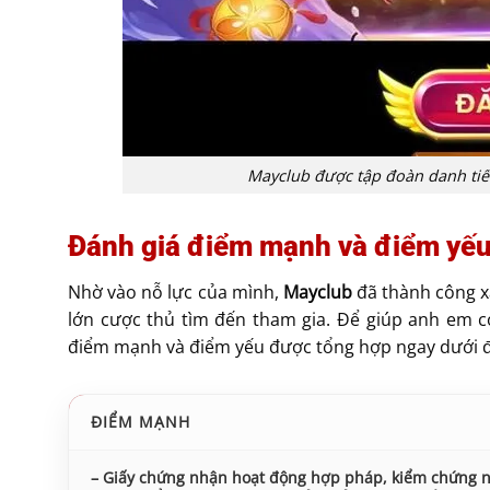
Mayclub được tập đoàn danh tiếng
Đánh giá điểm mạnh và điểm yếu
Nhờ vào nỗ lực của mình,
Mayclub
đã thành công xâ
lớn cược thủ tìm đến tham gia. Để giúp anh em 
điểm mạnh và điểm yếu được tổng hợp ngay dưới đ
ĐIỂM MẠNH
– Giấy chứng nhận hoạt động hợp pháp, kiểm chứng 