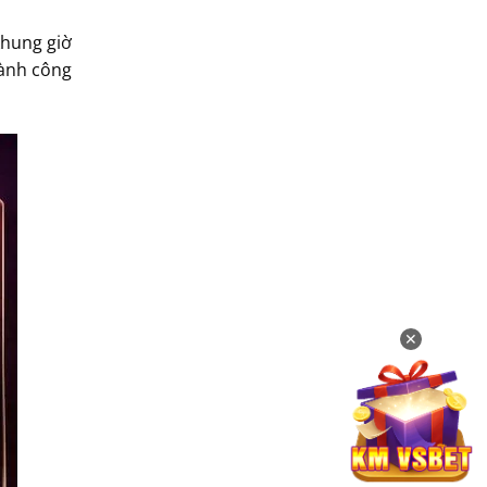
khung giờ
hành công
✕