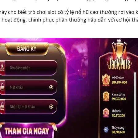
y cho biết trò chơi slot có tỷ lệ nổ hũ cao thường rơi vào 
hũ hoạt động, chinh phục phần thưởng hấp dẫn với cơ hội t