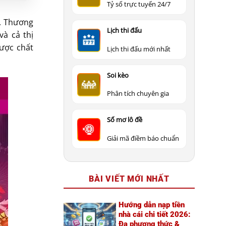
Tỷ số trực tuyến 24/7
Á. Thương
Lịch thi đấu
à cả thị
cược chất
Lịch thi đấu mới nhất
Soi kèo
Phân tích chuyên gia
Số mơ lô đề
Giải mã điềm báo chuẩn
BÀI VIẾT MỚI NHẤT
Hướng dẫn nạp tiền
nhà cái chi tiết 2026:
Đa phương thức &