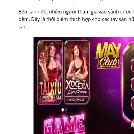
Bên cạnh đó, nhiều người tham gia vào sảnh cược nà
đêm. Đây là thời điểm thích hợp cho các tay săn 
cao.