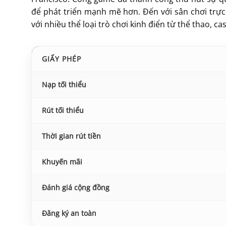
để phát triển mạnh mẽ hơn. Đến với sân chơi trực 
với nhiều thể loại trò chơi kinh điển từ thể thao, ca
GIẤY PHÉP
Nạp tối thiểu
Rút tối thiểu
Thời gian rút tiền
Khuyến mãi
Đánh giá cộng đồng
Đăng ký an toàn