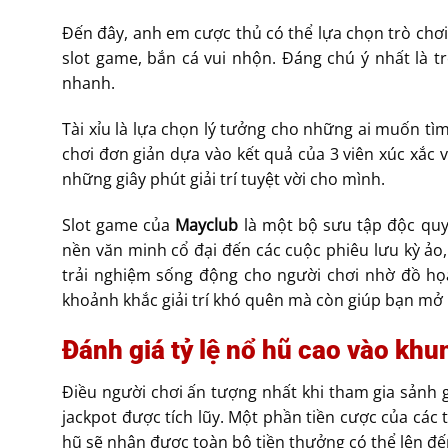
Đến đây, anh em cược thủ có thể lựa chọn trò chơi t
slot game, bắn cá vui nhộn. Đáng chú ý nhất là trò
nhanh.
Tài xỉu là lựa chọn lý tưởng cho những ai muốn tì
chơi đơn giản dựa vào kết quả của 3 viên xúc xắc v
những giây phút giải trí tuyệt vời cho mình.
Slot game của
Mayclub
là một bộ sưu tập độc quy
nền văn minh cổ đại đến các cuộc phiêu lưu kỳ ảo
trải nghiệm sống động cho người chơi nhờ đồ họ
khoảnh khắc giải trí khó quên mà còn giúp bạn mở 
Đánh giá tỷ lệ nổ hũ cao vào kh
Điều người chơi ấn tượng nhất khi tham gia sảnh ga
jackpot được tích lũy. Một phần tiền cược của cá
hũ sẽ nhận được toàn bộ tiền thưởng có thể lên đế