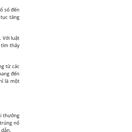
xổ số đến
 tục tăng
 Với luật
 tìm thấy
ng từ các
 mang đến
ỉ là một
ải thưởng
 trúng nổ
 dẫn.