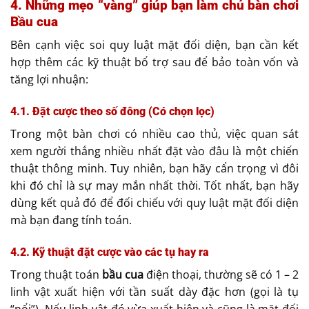
4. Những mẹo “vàng” giúp bạn làm chủ bàn chơi
Bầu cua
Bên cạnh việc soi quy luật mặt đối diện, bạn cần kết
hợp thêm các kỹ thuật bổ trợ sau để bảo toàn vốn và
tăng lợi nhuận:
4.1. Đặt cược theo số đông (Có chọn lọc)
Trong một bàn chơi có nhiều cao thủ, việc quan sát
xem người thắng nhiều nhất đặt vào đâu là một chiến
thuật thông minh. Tuy nhiên, bạn hãy cẩn trọng vì đôi
khi đó chỉ là sự may mắn nhất thời. Tốt nhất, bạn hãy
dùng kết quả đó để đối chiếu với quy luật mặt đối diện
mà bạn đang tính toán.
4.2. Kỹ thuật đặt cược vào các tụ hay ra
Trong thuật toán
bầu cua
điện thoại, thường sẽ có 1 – 2
linh vật xuất hiện với tần suất dày đặc hơn (gọi là tụ
“nổi”). Nếu linh vật đó vừa xuất hiện và cũng là mặt đối