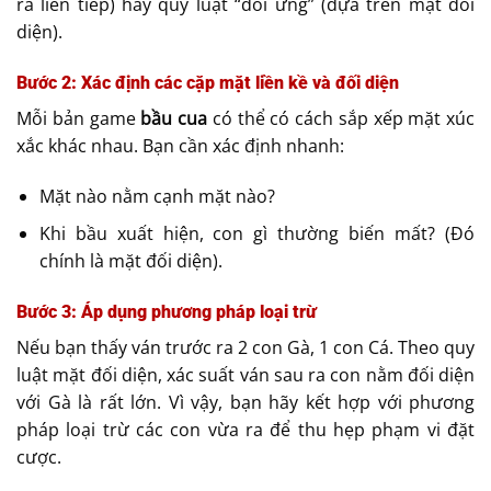
ra liên tiếp) hay quy luật “đối ứng” (dựa trên mặt đối
diện).
Bước 2: Xác định các cặp mặt liền kề và đối diện
Mỗi bản game
bầu cua
có thể có cách sắp xếp mặt xúc
xắc khác nhau. Bạn cần xác định nhanh:
Mặt nào nằm cạnh mặt nào?
Khi bầu xuất hiện, con gì thường biến mất? (Đó
chính là mặt đối diện).
Bước 3: Áp dụng phương pháp loại trừ
Nếu bạn thấy ván trước ra 2 con Gà, 1 con Cá. Theo quy
luật mặt đối diện, xác suất ván sau ra con nằm đối diện
với Gà là rất lớn. Vì vậy, bạn hãy kết hợp với phương
pháp loại trừ các con vừa ra để thu hẹp phạm vi đặt
cược.