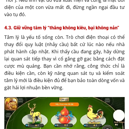
diện của một con vừa mất đi, đừng ngần ngại đầu tư
vào tụ đó.
4.3. Giữ vững tâm lý “thắng không kiêu, bại không nản”
Tâm lý là yếu tố sống còn. Trò chơi điện thoại có thể
thay đổi quy luật (nhảy cầu) bất cứ lúc nào nếu nhà
phát hành cập nhật. Khi thấy cầu đang gãy, hãy dừng
lại quan sát tiếp thay vì cố gắng gỡ gạc bằng cách đặt
cược mù quáng. Bạn cần nhớ rằng, công thức chỉ là
điều kiện cần, còn kỹ năng quan sát tụ và kiểm soát
tâm lý mới là điều kiện đủ để bạn bảo toàn dòng vốn và
gặt hái lợi nhuận bền vững.