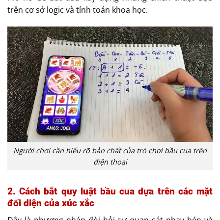
trên cơ sở logic và tính toán khoa học.
Người chơi cần hiểu rõ bản chất của trò chơi bầu cua trên
điện thoại
2. Cách bắt quy luật bầu cua dựa trên các mặt
đối diện của xúc xắc
Đây là phương pháp đòi hỏi sự quan sát nhạy bén và