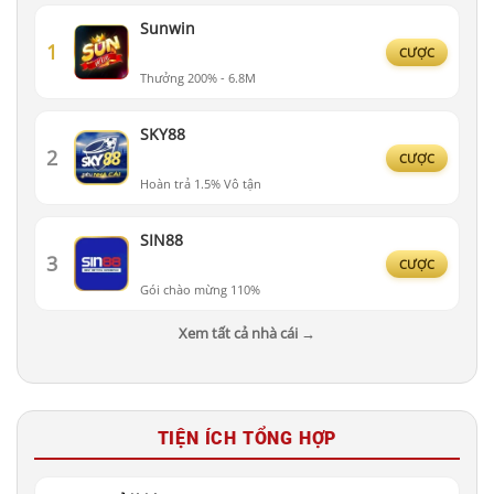
Sunwin
1
CƯỢC
Thưởng 200% - 6.8M
SKY88
2
CƯỢC
Hoàn trả 1.5% Vô tận
SIN88
3
CƯỢC
Gói chào mừng 110%
Xem tất cả nhà cái →
TIỆN ÍCH TỔNG HỢP