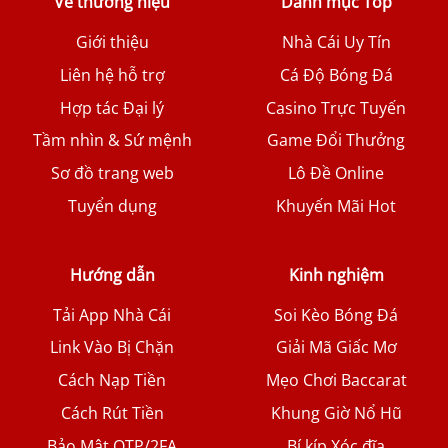
Về thương hiệu
Danh mục Top
Giới thiệu
Nhà Cái Uy Tín
Liên hệ hỗ trợ
Cá Độ Bóng Đá
Hợp tác Đại lý
Casino Trực Tuyến
Tầm nhìn & Sứ mệnh
Game Đổi Thưởng
Sơ đồ trang web
Lô Đề Online
Tuyển dụng
Khuyến Mãi Hot
Hướng dẫn
Kinh nghiệm
Tải App Nhà Cái
Soi Kèo Bóng Đá
Link Vào Bị Chặn
Giải Mã Giấc Mơ
Cách Nạp Tiền
Mẹo Chơi Baccarat
Cách Rút Tiền
Khung Giờ Nổ Hũ
Bảo Mật OTP/2FA
Bí kíp Xóc đĩa