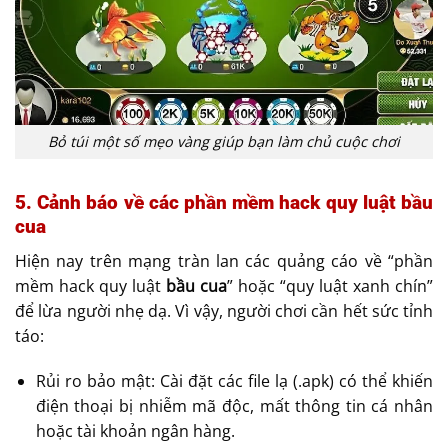
Bỏ túi một số mẹo vàng giúp bạn làm chủ cuộc chơi
5. Cảnh báo về các phần mềm hack quy luật bầu
cua
Hiện nay trên mạng tràn lan các quảng cáo về “phần
mềm hack quy luật
bầu cua
” hoặc “quy luật xanh chín”
để lừa người nhẹ dạ. Vì vậy, người chơi cần hết sức tỉnh
táo:
Rủi ro bảo mật: Cài đặt các file lạ (.apk) có thể khiến
điện thoại bị nhiễm mã độc, mất thông tin cá nhân
hoặc tài khoản ngân hàng.