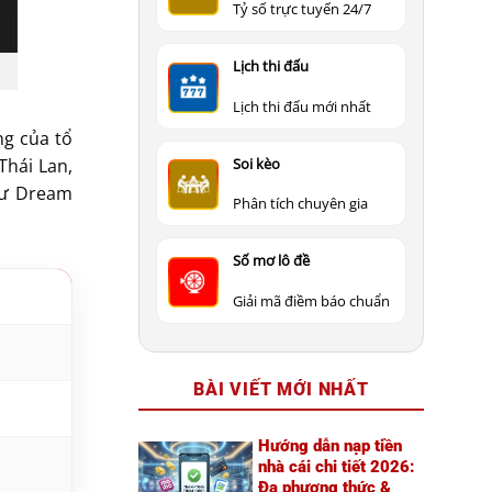
Tỷ số trực tuyến 24/7
Lịch thi đấu
Lịch thi đấu mới nhất
ng của tổ
Soi kèo
Thái Lan,
hư Dream
Phân tích chuyên gia
Số mơ lô đề
Giải mã điềm báo chuẩn
BÀI VIẾT MỚI NHẤT
Hướng dẫn nạp tiền
nhà cái chi tiết 2026:
Đa phương thức &