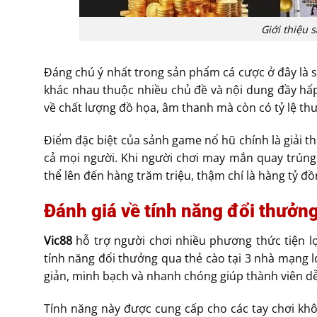
Giới thiệu s
Đáng chú ý nhất trong sản phẩm cá cược ở đây là 
khác nhau thuộc nhiều chủ đề và nội dung đầy hấ
về chất lượng đồ họa, âm thanh mà còn có tỷ lệ th
Điểm đặc biệt của sảnh game nổ hũ chính là giải th
cả mọi người. Khi người chơi may mắn quay trúng 
thể lên đến hàng trăm triệu, thậm chí là hàng tỷ
Đánh giá về tính năng đổi thưởng
Vic88
hỗ trợ người chơi nhiều phương thức tiện l
tính năng đổi thưởng qua thẻ cào tại 3 nhà mạng l
giản, minh bạch và nhanh chóng giúp thành viên dễ
Tính năng này được cung cấp cho các tay chơi kh