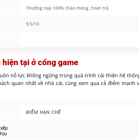
Thưởng nạp 100% chào mừng, hoàn trả
9.5/10
 hiện tại ở cổng game
uôn nỗ lực không ngừng trong quá trình cải thiện hệ thốn
 khách quan nhất về nhà cái, cùng xem qua cả điểm mạnh 
ĐIỂM HẠN CHẾ
 xếp
chịu