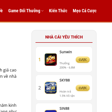
Đề
Game Đổi Thưởng
Kiến Thức
Mẹo Cá Cược
NHÀ CÁI YÊU THÍCH
Sunwin
1
CƯỢC
Thưởng
200% - 6.8M
h giá cao
ơn về nhà
SKY88
2
CƯỢC
Hoàn trả
1.5% Vô tận
 năm kinh
SIN88
 dạng như