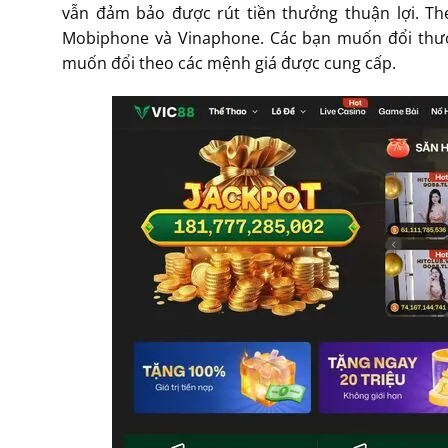
vẫn đảm bảo được rút tiền thưởng thuận lợi. The
Mobiphone và Vinaphone. Các bạn muốn đổi thưở
muốn đổi theo các mệnh giá được cung cấp.