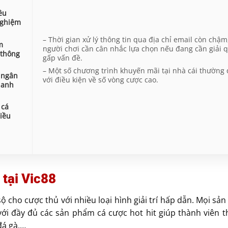
ều
nghiệm
– Thời gian xử lý thông tin qua địa chỉ email còn chậm
m
người chơi cần cân nhắc lựa chọn nếu đang cần giải 
 thông
gấp vấn đề.
– Một số chương trình khuyến mãi tại nhà cái thường 
, ngân
với điều kiện về số vòng cược cao.
hanh
 cá
iều
 tại Vic88
sộ cho cược thủ với nhiều loại hình giải trí hấp dẫn. Mọi sả
ới đầy đủ các sản phẩm cá cược hot hit giúp thành viên t
đá gà,…