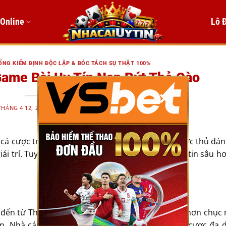
 Online
Lô 
HỐNG KIỂM ĐỊNH ĐỘC LẬP & BÓC TÁCH SỤ THẬT 100%
ame Bài Uy Tín Nạp Rút Thẻ Cào
×
THÁNG 4 12, 2026
BỞI
HOÀNG ALEX
cá cược trực tuyến hiện nay, được cộng đồng cược thủ đán
giải trí. Tuy nhiên, để giúp các bạn có thêm thông tin sâu h
đến từ Thụy Sĩ. Tính đến hiện tại, nền tảng đã có hơn chục
yến. Nhà cái nổi bật với chuyên mục sản phẩm cá cược đa