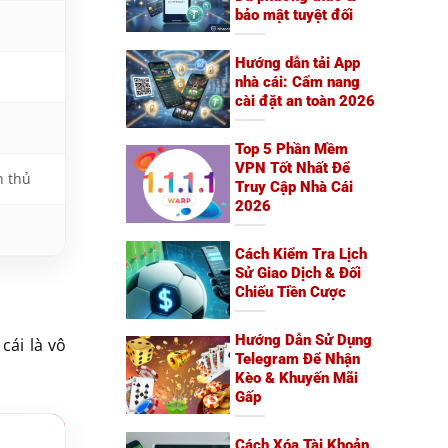
bảo mật tuyệt đối
Hướng dẫn tải App
nhà cái: Cẩm nang
cài đặt an toàn 2026
Top 5 Phần Mềm
VPN Tốt Nhất Để
n thủ
Truy Cập Nhà Cái
2026
Cách Kiểm Tra Lịch
Sử Giao Dịch & Đối
Chiếu Tiền Cược
Hướng Dẫn Sử Dụng
cái là vô
Telegram Để Nhận
Kèo & Khuyến Mãi
Gấp
Cách Xóa Tài Khoản