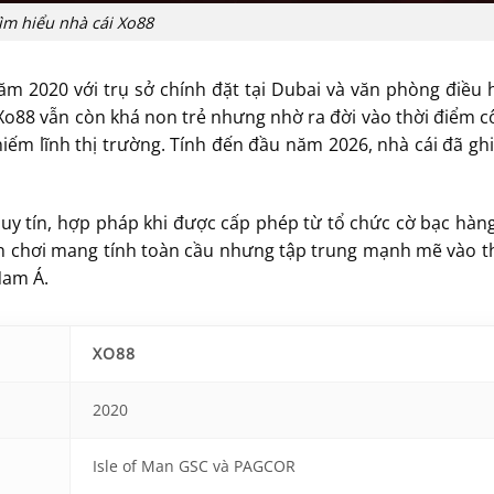
ìm hiểu nhà cái Xo88
năm 2020 với trụ sở chính đặt tại Dubai và văn phòng điều
, Xo88 vẫn còn khá non trẻ nhưng nhờ ra đời vào thời điểm 
m lĩnh thị trường. Tính đến đầu năm 2026, nhà cái đã gh
 uy tín, hợp pháp khi được cấp phép từ tổ chức cờ bạc hàng
 chơi mang tính toàn cầu nhưng tập trung mạnh mẽ vào t
Nam Á.
XO88
2020
Isle of Man GSC và PAGCOR