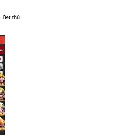
. Bet thủ