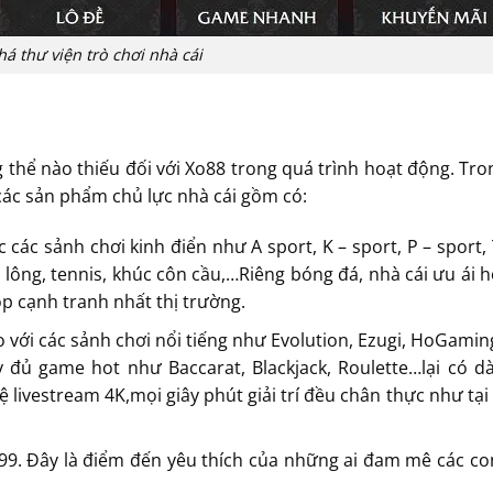
á thư viện trò chơi nhà cái
thể nào thiếu đối với Xo88 trong quá trình hoạt động. Tro
các sản phẩm chủ lực nhà cái gồm có:
các sảnh chơi kinh điển như A sport, K – sport, P – sport, 
u lông, tennis, khúc côn cầu,…Riêng bóng đá, nhà cái ưu ái h
p cạnh tranh nhất thị trường.
o với các sảnh chơi nổi tiếng như Evolution, Ezugi, HoGami
đủ game hot như Baccarat, Blackjack, Roulette…lại có d
livestream 4K,mọi giây phút giải trí đều chân thực như tại
n 99. Đây là điểm đến yêu thích của những ai đam mê các c