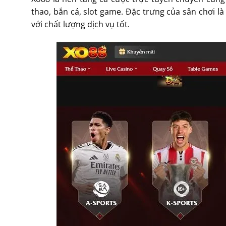
thao, bắn cá, slot game. Đặc trưng của sân chơi là
với chất lượng dịch vụ tốt.