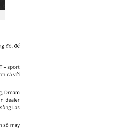
ng đó, để
T – sport
ơn cả với
ng, Dream
àn dealer
 sòng Las
on số may