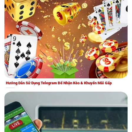
Hướng Dẫn Sử Dụng Telegram Để Nhận Kèo & Khuyến Mãi Gấp