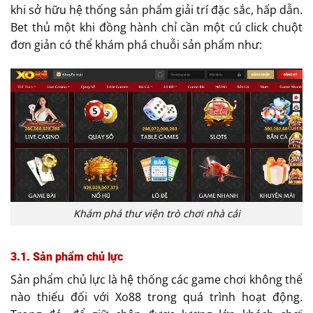
khi sở hữu hệ thống sản phẩm giải trí đặc sắc, hấp dẫn.
Bet thủ một khi đồng hành chỉ cần một cú click chuột
đơn giản có thể khám phá chuỗi sản phẩm như:
Khám phá thư viện trò chơi nhà cái
3.1. Sản phẩm chủ lực
Sản phẩm chủ lực là hệ thống các game chơi không thể
nào thiếu đối với Xo88 trong quá trình hoạt động.