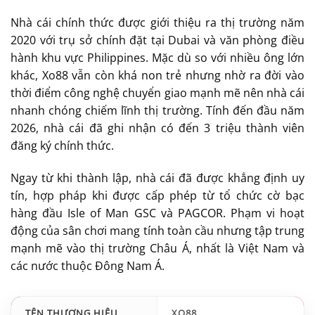
Nhà cái chính thức được giới thiệu ra thị trường năm
2020 với trụ sở chính đặt tại Dubai và văn phòng điều
hành khu vực Philippines. Mặc dù so với nhiều ông lớn
khác, Xo88 vẫn còn khá non trẻ nhưng nhờ ra đời vào
thời điểm công nghệ chuyển giao mạnh mẽ nên nhà cái
nhanh chóng chiếm lĩnh thị trường. Tính đến đầu năm
2026, nhà cái đã ghi nhận có đến 3 triệu thành viên
đăng ký chính thức.
Ngay từ khi thành lập, nhà cái đã được khẳng định uy
tín, hợp pháp khi được cấp phép từ tổ chức cờ bạc
hàng đầu Isle of Man GSC và PAGCOR. Phạm vi hoạt
động của sân chơi mang tính toàn cầu nhưng tập trung
mạnh mẽ vào thị trường Châu Á, nhất là Việt Nam và
các nước thuộc Đông Nam Á.
TÊN THƯƠNG HIỆU
XO88