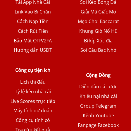
Tải App Nhà Cái
Soi Kèo Bóng Đá
Link Vào Bị Chặn
Giải Mã Giấc Mơ
Cách Nạp Tiền
Mẹo Chơi Baccarat
Cách Rút Tiền
Khung Giờ Nổ Hũ
Bảo Mật OTP/2FA
Bí kíp Xóc đĩa
Hướng dẫn USDT
Soi Cầu Bạc Nhớ
Công cụ tiện ích
Cộng Đồng
Lịch thi đấu
Diễn đàn cá cược
Tỷ lệ kèo nhà cái
Khiếu nại nhà cái
Live Scores trực tiếp
Group Telegram
Máy tính dự đoán
Kênh Youtube
Công cụ tính cỏ
Fanpage Facebook
Tra cứu kết quả