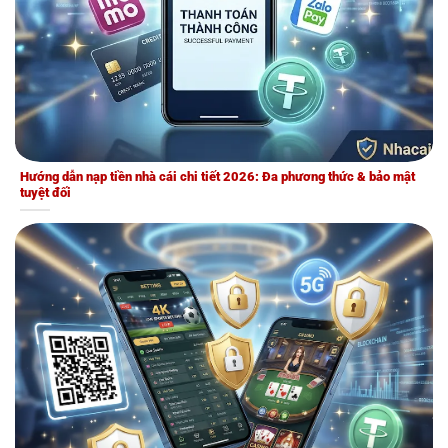
Hướng dẫn nạp tiền nhà cái chi tiết 2026: Đa phương thức & bảo mật
tuyệt đối