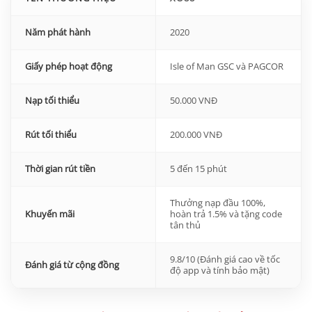
Năm phát hành
2020
Giấy phép hoạt động
Isle of Man GSC và PAGCOR
Nạp tối thiểu
50.000 VNĐ
Rút tối thiểu
200.000 VNĐ
Thời gian rút tiền
5 đến 15 phút
Thưởng nạp đầu 100%,
Khuyến mãi
hoàn trả 1.5% và tặng code
tân thủ
9.8/10 (Đánh giá cao về tốc
Đánh giá từ cộng đồng
độ app và tính bảo mật)