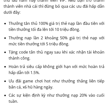
thủ lâu năm hay thành viên VIP. Nếu bạn trở thành
thành viên nhà cái thì đừng bỏ qua các ưu đãi hấp dẫn
dưới đây:
Thưởng tân thủ 100% giá trị thẻ nạp lần đầu tiên với
tiền thưởng tối đa lên tới 10 triệu đồng.
Thưởng nạp lần 2 khoảng 50% giá trị thẻ nạp với
mức tiền thưởng tới 5 triệu đồng.
Tặng code tân thủ ngay sau khi xác nhận tài khoản
thành công.
Hoàn trả siêu cấp không giới hạn với mức hoàn trả
hấp dẫn tới 1.5%.
Ưu đãi game chơi hot như thưởng thắng liên tiếp
bắn cá, x6 hũ hàng ngày.
Các sự kiện định kỳ như thưởng nạp 20% vào cuối
tuần.