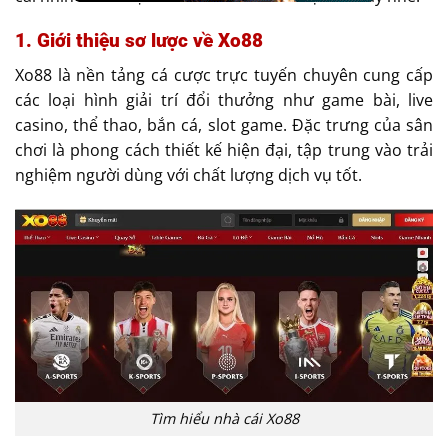
1. Giới thiệu sơ lược về Xo88
Xo88 là nền tảng cá cược trực tuyến chuyên cung cấp
các loại hình giải trí đổi thưởng như game bài, live
casino, thể thao, bắn cá, slot game. Đặc trưng của sân
chơi là phong cách thiết kế hiện đại, tập trung vào trải
nghiệm người dùng với chất lượng dịch vụ tốt.
Tìm hiểu nhà cái Xo88