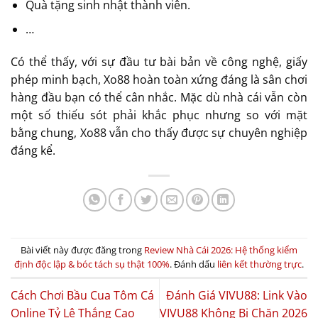
Quà tặng sinh nhật thành viên.
…
Có thể thấy, với sự đầu tư bài bản về công nghệ, giấy
phép minh bạch, Xo88 hoàn toàn xứng đáng là sân chơi
hàng đầu bạn có thể cân nhắc. Mặc dù nhà cái vẫn còn
một số thiếu sót phải khắc phục nhưng so với mặt
bằng chung, Xo88 vẫn cho thấy được sự chuyên nghiệp
đáng kể.
Bài viết này được đăng trong
Review Nhà Cái 2026: Hệ thống kiểm
định độc lập & bóc tách sụ thật 100%
. Đánh dấu
liên kết thường trực
.
Cách Chơi Bầu Cua Tôm Cá
Đánh Giá VIVU88: Link Vào
Online Tỷ Lệ Thắng Cao
VIVU88 Không Bị Chặn 2026