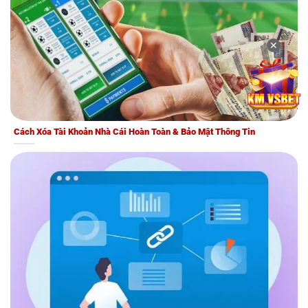
✕
Cách Xóa Tài Khoản Nhà Cái Hoàn Toàn & Bảo Mật Thông Tin