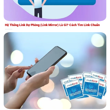
Hệ Thống Link Dự Phòng (Link Mirror) Là Gì? Cách Tìm Link Chuẩn