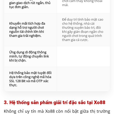
chơi cảm thấy không thoải
gian giao dịch rút ngắn, thủ
mái.
tục đơn giản.
Để duy trì tính bảo mật cao
Khuyến mãi tích hợp đa
cho hệ thống, nhà cái
dạng hỗ trợ người chơi
thường xuyên bảo trì, đôi
nguồn tài chính lớn khi
khi gây gián đoạn ngắn cho
tham gia trải nghiệm.
người chơi trong quá trình
tham gia cá cược.
Ứng dụng di động thông
minh, tự động chuyển link
khi bị chặn.
Hệ thống bảo mật tuyệt đối
dựa trên công nghệ mã hóa
SSL 128 Bit và mã OTP xác
thực.
3. Hệ thống sản phẩm giải trí đặc sắc tại Xo88
Không chỉ uy tín mà Xo88 còn nổi bật giữa thị trường