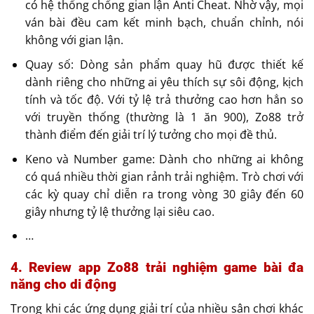
có hệ thống chống gian lận Anti Cheat. Nhờ vậy, mọi
ván bài đều cam kết minh bạch, chuẩn chỉnh, nói
không với gian lận.
Quay số: Dòng sản phẩm quay hũ được thiết kế
dành riêng cho những ai yêu thích sự sôi động, kịch
tính và tốc độ. Với tỷ lệ trả thưởng cao hơn hẳn so
với truyền thống (thường là 1 ăn 900), Zo88 trở
thành điểm đến giải trí lý tưởng cho mọi đề thủ.
Keno và Number game: Dành cho những ai không
có quá nhiều thời gian rảnh trải nghiệm. Trò chơi với
các kỳ quay chỉ diễn ra trong vòng 30 giây đến 60
giây nhưng tỷ lệ thưởng lại siêu cao.
…
4. Review app Zo88 trải nghiệm game bài đa
năng cho di động
Trong khi các ứng dụng giải trí của nhiều sân chơi khác