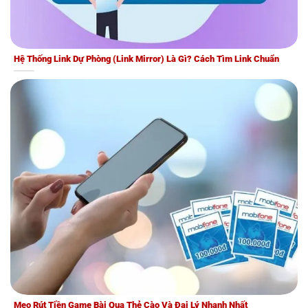
Hệ Thống Link Dự Phòng (Link Mirror) Là Gì? Cách Tìm Link Chuẩn
Mẹo Rút Tiền Game Bài Qua Thẻ Cào Và Đại Lý Nhanh Nhất