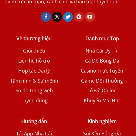
điểm tựa an toàn, xanh chín và bảo mật tuyệt đối.
Về thương hiệu
Danh mục Top
Giới thiệu
Nhà Cái Uy Tín
Liên hệ hỗ trợ
Cá Độ Bóng Đá
Hợp tác Đại lý
Casino Trực Tuyến
Tầm nhìn & Sứ mệnh
Game Đổi Thưởng
Sơ đồ trang web
Lô Đề Online
Tuyển dụng
Khuyến Mãi Hot
Hướng dẫn
Kinh nghiệm
Tải App Nhà Cái
Soi Kèo Bóng Đá