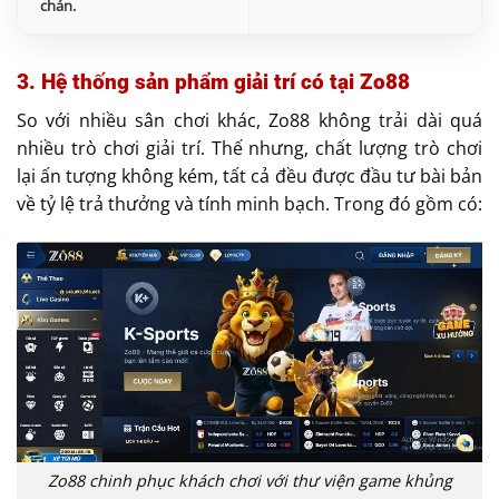
chán.
3. Hệ thống sản phẩm giải trí có tại Zo88
So với nhiều sân chơi khác, Zo88 không trải dài quá
nhiều trò chơi giải trí. Thế nhưng, chất lượng trò chơi
lại ấn tượng không kém, tất cả đều được đầu tư bài bản
về tỷ lệ trả thưởng và tính minh bạch. Trong đó gồm có:
Zo88 chinh phục khách chơi với thư viện game khủng