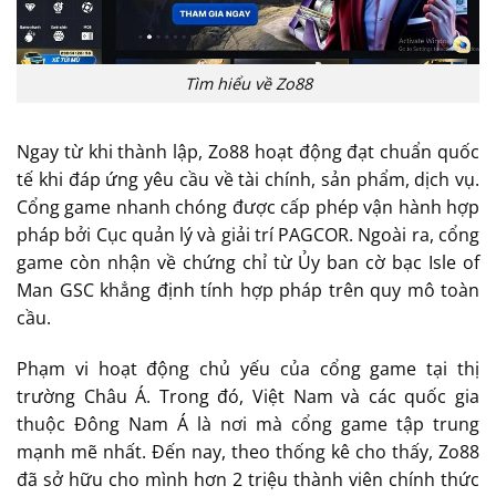
Tìm hiểu về Zo88
Ngay từ khi thành lập, Zo88 hoạt động đạt chuẩn quốc
tế khi đáp ứng yêu cầu về tài chính, sản phẩm, dịch vụ.
Cổng game nhanh chóng được cấp phép vận hành hợp
pháp bởi Cục quản lý và giải trí PAGCOR. Ngoài ra, cổng
game còn nhận về chứng chỉ từ Ủy ban cờ bạc Isle of
Man GSC khẳng định tính hợp pháp trên quy mô toàn
cầu.
Phạm vi hoạt động chủ yếu của cổng game tại thị
trường Châu Á. Trong đó, Việt Nam và các quốc gia
thuộc Đông Nam Á là nơi mà cổng game tập trung
mạnh mẽ nhất. Đến nay, theo thống kê cho thấy, Zo88
đã sở hữu cho mình hơn 2 triệu thành viên chính thức