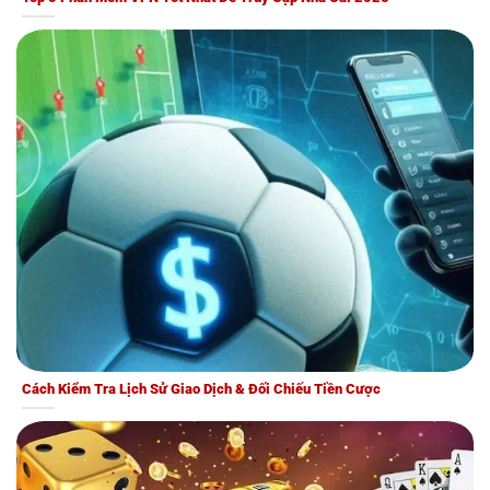
Cách Kiểm Tra Lịch Sử Giao Dịch & Đối Chiếu Tiền Cược