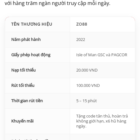
với hàng trăm ngàn người truy cập mỗi ngày.
TÊN THƯƠNG HIỆU
ZO88
Năm phát hành
2022
Giấy phép hoạt động
Isle of Man GSC và PAGCOR
Nạp tối thiểu
20.000 VND
Rút tối thiểu
100.000 VND
Thời gian rút tiền
5 – 15 phút
Tặng code tân thủ, hoàn trả
Khuyến mãi
không giới hạn, x6 hũ hàng
ngày.