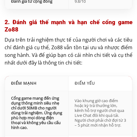
Đánh giá từ cộng đồng
9.8/10
2. Đánh giá thế mạnh và hạn chế cổng game
Zo88
Dựa trên trải nghiệm thực tế của người chơi và các tiêu
chí đánh giá cụ thể, Zo88 vẫn tồn tại ưu và nhược điểm
song hành. Và để giúp bạn có cái nhìn chi tiết và cụ thể
nhất dưới đây là thông tin chi tiết:
ĐIỂM MẠNH
ĐIỂM YẾU
Cổng game mang đến ứng
Vào khung giờ cao điểm
dụng thông minh siêu nhẹ
hoặc kỳ trả thưởng lớn,
chỉ dưới 50MB cho người
kênh hỗ trợ người chơi qua
dùng trải nghiệm. Ứng dụng
Live Chat đôi khi quá tải.
phù hợp mọi dòng điện
Người chơi phải chờ đợi từ 3
thoại và không yêu cầu cấu
– 5 phút mới nhận hỗ trợ.
hình cao.