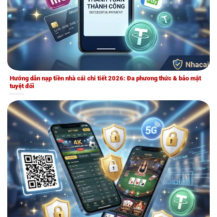
Hướng dẫn nạp tiền nhà cái chi tiết 2026: Đa phương thức & bảo mật
tuyệt đối