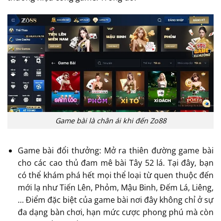
Game bài là chân ái khi đến Zo88
Game bài đổi thưởng: Mở ra thiên đường game bài
cho các cao thủ đam mê bài Tây 52 lá. Tại đây, bạn
có thể khám phá hết mọi thể loại từ quen thuộc đến
mới lạ như Tiến Lên, Phỏm, Mậu Binh, Đếm Lá, Liêng,
… Điểm đặc biệt của game bài nơi đây không chỉ ở sự
đa dạng bàn chơi, hạn mức cược phong phú mà còn