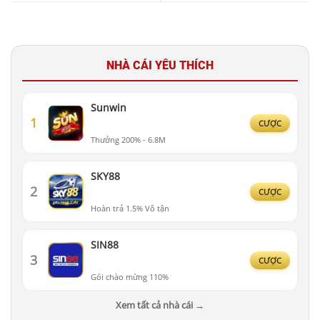
NHÀ CÁI YÊU THÍCH
Sunwin
1
CƯỢC
Thưởng 200% - 6.8M
SKY88
2
CƯỢC
Hoàn trả 1.5% Vô tận
SIN88
3
CƯỢC
Gói chào mừng 110%
Xem tất cả nhà cái →