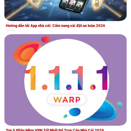
Hướng dẫn tải App nhà cái: Cẩm nang cài đặt an toàn 2026
Top 5 Phần Mềm VPN Tốt Nhất Để Truy Cập Nhà Cái 2026