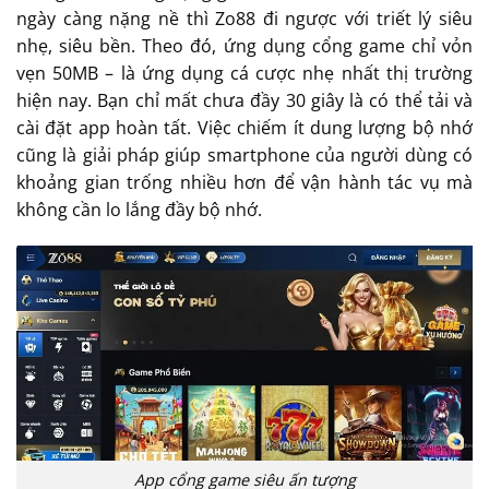
ngày càng nặng nề thì Zo88 đi ngược với triết lý siêu
nhẹ, siêu bền. Theo đó, ứng dụng cổng game chỉ vỏn
vẹn 50MB – là ứng dụng cá cược nhẹ nhất thị trường
hiện nay. Bạn chỉ mất chưa đầy 30 giây là có thể tải và
cài đặt app hoàn tất. Việc chiếm ít dung lượng bộ nhớ
cũng là giải pháp giúp smartphone của người dùng có
khoảng gian trống nhiều hơn để vận hành tác vụ mà
không cần lo lắng đầy bộ nhớ.
App cổng game siêu ấn tượng