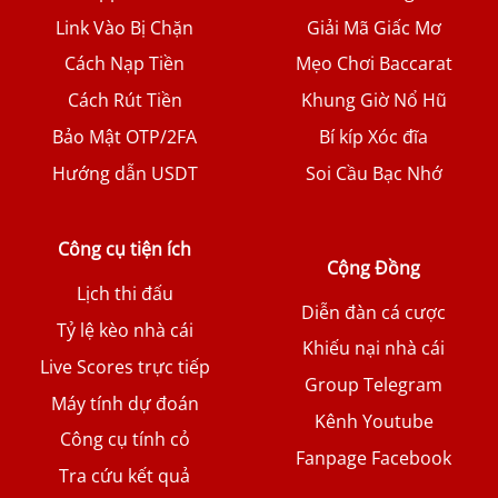
Link Vào Bị Chặn
Giải Mã Giấc Mơ
Cách Nạp Tiền
Mẹo Chơi Baccarat
Cách Rút Tiền
Khung Giờ Nổ Hũ
Bảo Mật OTP/2FA
Bí kíp Xóc đĩa
Hướng dẫn USDT
Soi Cầu Bạc Nhớ
Công cụ tiện ích
Cộng Đồng
Lịch thi đấu
Diễn đàn cá cược
Tỷ lệ kèo nhà cái
Khiếu nại nhà cái
Live Scores trực tiếp
Group Telegram
Máy tính dự đoán
Kênh Youtube
Công cụ tính cỏ
Fanpage Facebook
Tra cứu kết quả