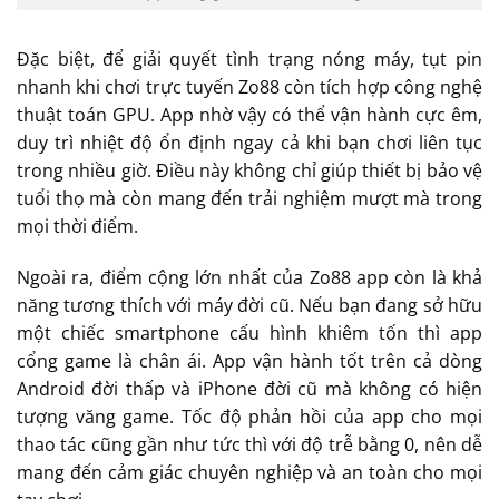
Đặc biệt, để giải quyết tình trạng nóng máy, tụt pin
nhanh khi chơi trực tuyến Zo88 còn tích hợp công nghệ
thuật toán GPU. App nhờ vậy có thể vận hành cực êm,
duy trì nhiệt độ ổn định ngay cả khi bạn chơi liên tục
trong nhiều giờ. Điều này không chỉ giúp thiết bị bảo vệ
tuổi thọ mà còn mang đến trải nghiệm mượt mà trong
mọi thời điểm.
Ngoài ra, điểm cộng lớn nhất của Zo88 app còn là khả
năng tương thích với máy đời cũ. Nếu bạn đang sở hữu
một chiếc smartphone cấu hình khiêm tốn thì app
cổng game là chân ái. App vận hành tốt trên cả dòng
Android đời thấp và iPhone đời cũ mà không có hiện
tượng văng game. Tốc độ phản hồi của app cho mọi
thao tác cũng gần như tức thì với độ trễ bằng 0, nên dễ
mang đến cảm giác chuyên nghiệp và an toàn cho mọi